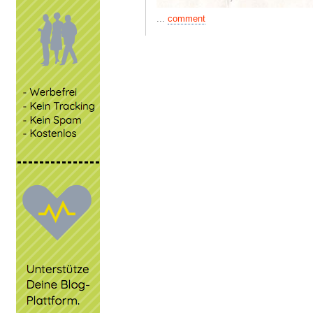
...
comment