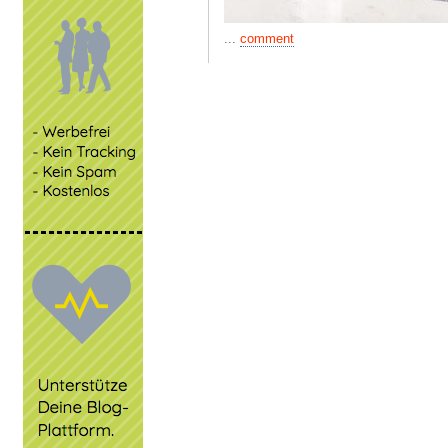
...
comment