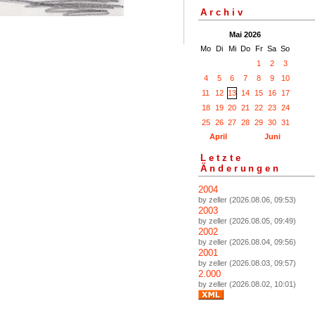
Archiv
Mai 2026
Mo
Di
Mi
Do
Fr
Sa
So
1
2
3
4
5
6
7
8
9
10
11
12
13
14
15
16
17
18
19
20
21
22
23
24
25
26
27
28
29
30
31
April
Juni
Letzte
Änderungen
2004
by zeller (2026.08.06, 09:53)
2003
by zeller (2026.08.05, 09:49)
2002
by zeller (2026.08.04, 09:56)
2001
by zeller (2026.08.03, 09:57)
2.000
by zeller (2026.08.02, 10:01)