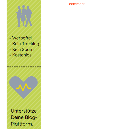
...
comment