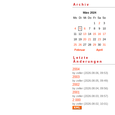
Archiv
März 2024
Mo
Di
Mi
Do
Fr
Sa
So
1
2
3
4
5
6
7
8
9
10
11
12
13
14
15
16
17
18
19
20
21
22
23
24
25
26
27
28
29
30
31
Februar
April
Letzte
Änderungen
2004
by zeller (2026.08.06, 09:53)
2003
by zeller (2026.08.05, 09:49)
2002
by zeller (2026.08.04, 09:56)
2001
by zeller (2026.08.03, 09:57)
2.000
by zeller (2026.08.02, 10:01)