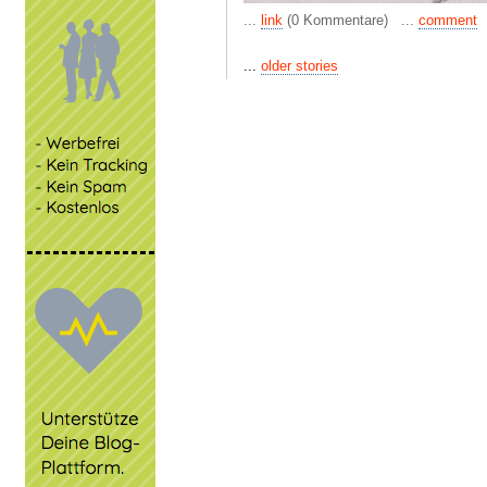
...
link
(0 Kommentare) ...
comment
...
older stories