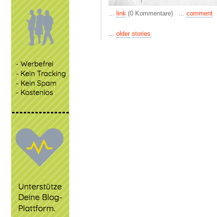
...
link
(0 Kommentare) ...
comment
...
older stories