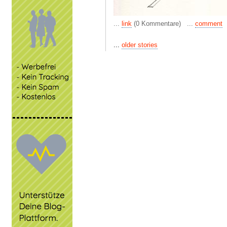
...
link
(0 Kommentare) ...
comment
...
older stories